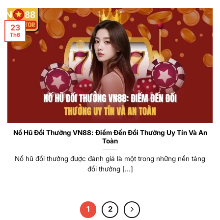
23
Th6
Nổ Hũ Đổi Thưởng VN88: Điểm Đến Đổi Thưởng Uy Tín Và An
Toàn
Nổ hũ đổi thưởng được đánh giá là một trong những nền tảng
đổi thưởng [...]
1
2