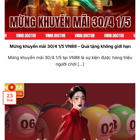
Mừng khuyến mãi 30/4 1/5
Mừng khuyến mãi 30/4 1/5 VN88 – Quà tặng không giới hạn
Mừng khuyến mãi 30/4 1/5 tại VN88 là sự kiện được hàng triệu
người chơi [...]
23
Th6