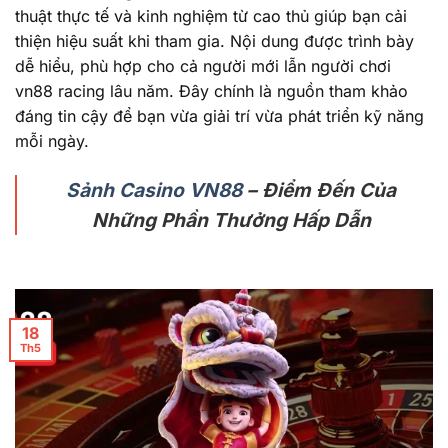
thuật thực tế và kinh nghiệm từ cao thủ giúp bạn cải
thiện hiệu suất khi tham gia. Nội dung được trình bày
dễ hiểu, phù hợp cho cả người mới lẫn người chơi
vn88 racing
lâu năm. Đây chính là nguồn tham khảo
đáng tin cậy để bạn vừa giải trí vừa phát triển kỹ năng
mỗi ngày.
Sảnh Casino VN88
– Điểm Đến Của
Những Phần Thưởng Hấp Dẫn
18
Th5