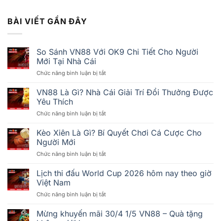
BÀI VIẾT GẦN ĐÂY
So Sánh VN88 Với OK9 Chi Tiết Cho Người
Mới Tại Nhà Cái
Chức năng bình luận bị tắt
ở
So
Sánh
VN88 Là Gì? Nhà Cái Giải Trí Đổi Thưởng Được
VN88
Yêu Thích
Với
Chức năng bình luận bị tắt
ở
OK9
VN88
Chi
Là
Kèo Xiên Là Gì? Bí Quyết Chơi Cá Cược Cho
Tiết
Gì?
Cho
Người Mới
Nhà
Người
Chức năng bình luận bị tắt
ở
Cái
Mới
Kèo
Giải
Tại
Xiên
Lịch thi đấu World Cup 2026 hôm nay theo giờ
Trí
Nhà
Là
Đổi
Việt Nam
Cái
Gì?
Thưởng
Chức năng bình luận bị tắt
ở
Bí
Được
Lịch
Quyết
Yêu
thi
Mừng khuyến mãi 30/4 1/5 VN88 – Quà tặng
Chơi
Thích
đấu
Cá