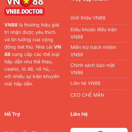
Giới thiệu VN88
VN88
là thương hiệu giải
Điều khoản điều kiện
trí nhận được yêu thích
VN88
và tin tưởng của cộng
đồng bet thủ. Nhà cái
VN
Miễn trừ trách nhiệm
88
cung cấp các thể loại
VN88
hấp dẫn như thể thao,
Chính sách bảo mật
casino, lô đề, nổ hũ,...
VN88
với nhiều sự kiện khuyến
Liên hệ VN88
mãi hấp dẫn.
CEO CHẾ MÂN
Hỗ Trợ
Liên Hệ