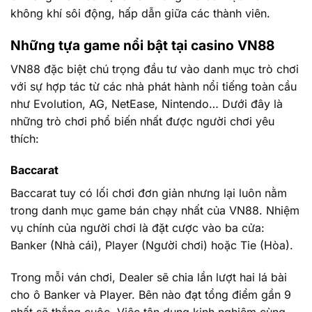
không khí sôi động, hấp dẫn giữa các thành viên.
Những tựa game nổi bật tại casino VN88
VN88 đặc biệt chú trọng đầu tư vào danh mục trò chơi
với sự hợp tác từ các nhà phát hành nổi tiếng toàn cầu
như Evolution, AG, NetEase, Nintendo… Dưới đây là
những trò chơi phổ biến nhất được người chơi yêu
thích:
Baccarat
Baccarat tuy có lối chơi đơn giản nhưng lại luôn nằm
trong danh mục game bán chạy nhất của VN88. Nhiệm
vụ chính của người chơi là đặt cược vào ba cửa:
Banker (Nhà cái), Player (Người chơi) hoặc Tie (Hòa).
Trong mỗi ván chơi, Dealer sẽ chia lần lượt hai lá bài
cho ô Banker và Player. Bên nào đạt tổng điểm gần 9