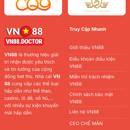
Truy Cập Nhanh
Giới thiệu VN88
VN88
là thương hiệu giải
Điều khoản điều kiện
trí nhận được yêu thích
VN88
và tin tưởng của cộng
đồng bet thủ. Nhà cái
VN
Miễn trừ trách nhiệm
88
cung cấp các thể loại
VN88
hấp dẫn như thể thao,
Chính sách bảo mật
casino, lô đề, nổ hũ,...
VN88
với nhiều sự kiện khuyến
Liên hệ VN88
mãi hấp dẫn.
CEO CHẾ MÂN