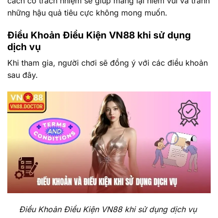
cách có trách nhiệm sẽ giúp mang lại niềm vui và tránh
những hậu quả tiêu cực không mong muốn.
Điều Khoản Điều Kiện VN88 khi sử dụng
dịch vụ
Khi tham gia, người chơi sẽ đồng ý với các điều khoản
sau đây.
Điều Khoản Điều Kiện VN88 khi sử dụng dịch vụ