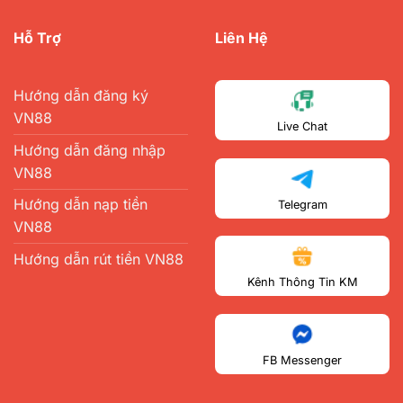
Hỗ Trợ
Liên Hệ
Hướng dẫn đăng ký
VN88
Live Chat
Hướng dẫn đăng nhập
VN88
Hướng dẫn nạp tiền
Telegram
VN88
Hướng dẫn rút tiền VN88
Kênh Thông Tin KM
FB Messenger