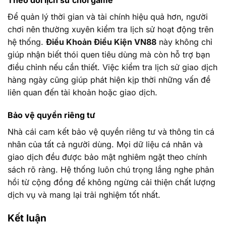
Để quản lý thời gian và tài chính hiệu quả hơn, người
chơi nên thường xuyên kiểm tra lịch sử hoạt động trên
hệ thống.
Điều Khoản Điều Kiện VN88
này không chỉ
giúp nhận biết thói quen tiêu dùng mà còn hỗ trợ bạn
điều chỉnh nếu cần thiết. Việc kiểm tra lịch sử giao dịch
hàng ngày cũng giúp phát hiện kịp thời những vấn đề
liên quan đến tài khoản hoặc giao dịch.
Bảo vệ quyền riêng tư
Nhà cái cam kết bảo vệ quyền riêng tư và thông tin cá
nhân của tất cả người dùng. Mọi dữ liệu cá nhân và
giao dịch đều được bảo mật nghiêm ngặt theo chính
sách rõ ràng. Hệ thống luôn chú trọng lắng nghe phản
hồi từ cộng đồng để không ngừng cải thiện chất lượng
dịch vụ và mang lại trải nghiệm tốt nhất.
Kết luận