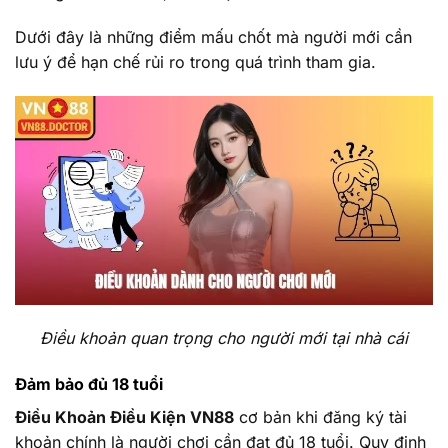
Dưới đây là những điểm mấu chốt mà người mới cần
lưu ý để hạn chế rủi ro trong quá trình tham gia.
Điều khoản quan trọng cho người mới tại nhà cái
Đảm bảo đủ 18 tuổi
Điều Khoản Điều Kiện VN88
cơ bản khi đăng ký tài
khoản chính là người chơi cần đạt đủ 18 tuổi. Quy định