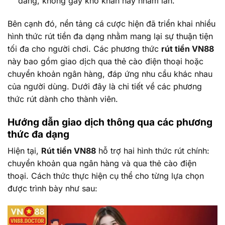
dàng, không gây khó khăn hay nhầm lẫn.
Bên cạnh đó, nền tảng cá cược hiện đã triển khai nhiều
hình thức rút tiền đa dạng nhằm mang lại sự thuận tiện
tối đa cho người chơi. Các phương thức
rút tiền VN88
này bao gồm giao dịch qua thẻ cào điện thoại hoặc
chuyển khoản ngân hàng, đáp ứng nhu cầu khác nhau
của người dùng. Dưới đây là chi tiết về các phương
thức rút dành cho thành viên.
Hướng dẫn giao dịch thông qua các phương
thức đa dạng
Hiện tại,
Rút tiền VN88
hỗ trợ hai hình thức rút chính:
chuyển khoản qua ngân hàng và qua thẻ cào điện
thoại. Cách thức thực hiện cụ thể cho từng lựa chọn
được trình bày như sau: