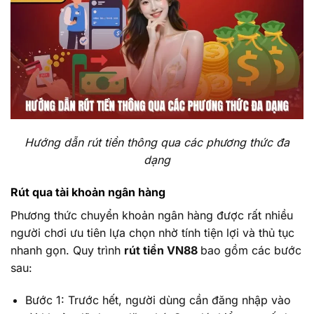
Hướng dẫn rút tiền thông qua các phương thức đa
dạng
Rút qua tài khoản ngân hàng
Phương thức chuyển khoản ngân hàng được rất nhiều
người chơi ưu tiên lựa chọn nhờ tính tiện lợi và thủ tục
nhanh gọn. Quy trình
rút tiền VN88
bao gồm các bước
sau:
Bước 1: Trước hết, người dùng cần đăng nhập vào