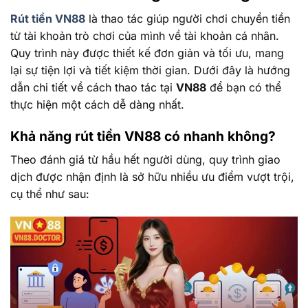
Rút tiền VN88
là thao tác giúp người chơi chuyển tiền
từ tài khoản trò chơi của mình về tài khoản cá nhân.
Quy trình này được thiết kế đơn giản và tối ưu, mang
lại sự tiện lợi và tiết kiệm thời gian. Dưới đây là hướng
dẫn chi tiết về cách thao tác tại
VN88
để bạn có thể
thực hiện một cách dễ dàng nhất.
Khả năng rút tiền VN88 có nhanh không?
Theo đánh giá từ hầu hết người dùng, quy trình giao
dịch được nhận định là sở hữu nhiều ưu điểm vượt trội,
cụ thể như sau: